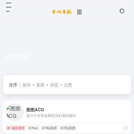
动漫壁纸
共 1 篇网址
排序
发布
更新
浏览
点赞
图图ACG
致力于分享全网高清好看的图片
摄影图库
# Pixiv
# P站画师
# P站美图