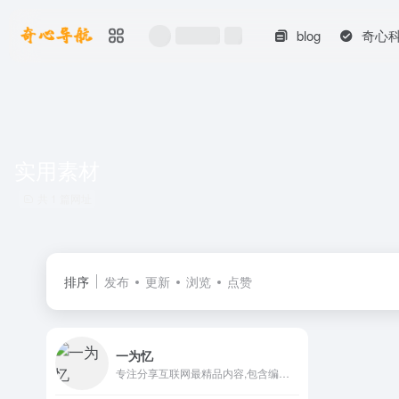
blog
奇心
实用素材
共 1 篇网址
排序
发布
更新
浏览
点赞
一为忆
专注分享互联网最精品内容,包含编程,美术设计,工具软件,实用素材和资源,教程等几大分类的综合门户