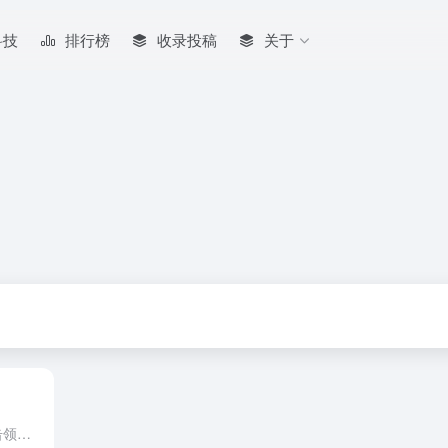
科技
排行榜
收录投稿
关于
奇心软件源 流量卡免费领取：点击领取 软件源：https://app.qxnav.com/appstore 一键添加到轻松签 一键添加到GBox 一键添加到全能签 解锁码可解锁软件源全部软件，解锁仅仅...