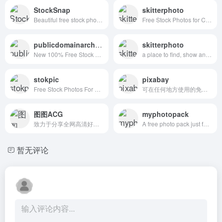
StockSnap
skitterphoto
Beautiful free stock photos
Free Stock Photos for Creative Professionals
publicdomainarchive
skitterphoto
New 100% Free Stock Photos. Every. Single. Week.
a place to find, show and share public domain photos
stokpic
pixabay
Free Stock Photos For Commercial Use
可在任何地方使用的免费图片和视频
图图ACG
myphotopack
致力于分享全网高清好看的图片
A free photo pack just for you. Every month.
暂无评论