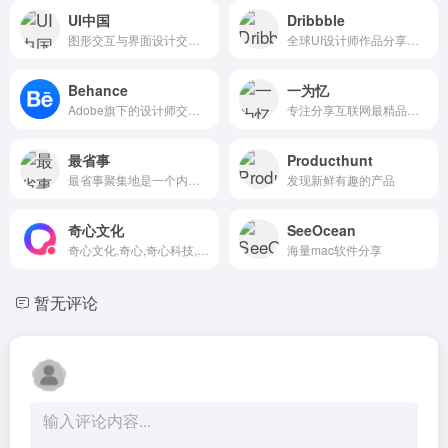
UI中国
Dribbble
图形交互与界面设计交流、作品展示、学习平台。
全球UI设计师作品分享平台。
Behance
一为忆
Adobe旗下的设计师交流平台，来自世界各地的设计师在这里分享自己的作品。
专注分享互联网最精品内容,包含编程,美术设计,工具软件,实用素材和资源,教程等几大分类的综合门户
最省事
Producthunt
最省事聚集地是一个内容创作与分享社区，专注收集和分享负责任、有智趣、贴近生活的内容。
发现新鲜有趣的产品
奇心文化
SeeOcean
奇心文化,奇心,奇心科技,奇心导航,陌路,奇心小助手,奇心软件源,
海量mac软件分享
暂无评论