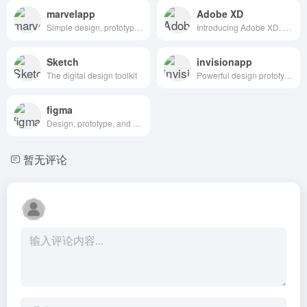
marvelapp
Adobe XD
Simple design, prototyping and collaboration
Introducing Adobe XD. Design. Prototype. Experience.
Sketch
invisionapp
The digital design toolkit
Powerful design prototyping tools
figma
Design, prototype, and gather feedback all in one place with Figma.
暂无评论