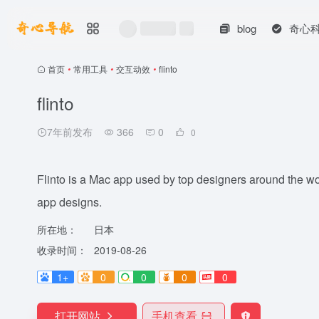
blog
奇心
首页
•
常用工具
•
交互动效
•
flinto
flinto
7年前发布
366
0
0
Flinto is a Mac app used by top designers around the wor
app designs.
所在地：
日本
收录时间：
2019-08-26
1+
0
0
0
0
打开网站
手机查看