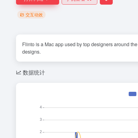
交互动效
Flinto is a Mac app used by top designers around the 
designs.
数据统计