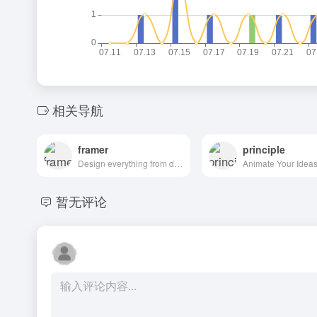
相关导航
framer
principle
Design everything from detailed icons to high-fidelity interactions—all in one place.
暂无评论