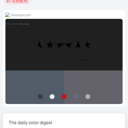
在线配色
thedayscolor
The daily color digest