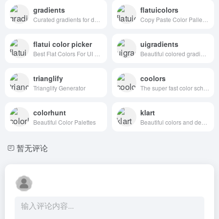
gradients
flatuicolors
Curated gradients for designers and developers
Copy Paste Color Pallette from Flat UI Theme
flatui color picker
uigradients
Best Flat Colors For UI Design
Beautiful colored gradients
trianglify
coolors
Trianglify Generator
The super fast color schemes generator!
colorhunt
klart
Beautiful Color Palettes
Beautiful colors and designs to your inbox every week
暂无评论