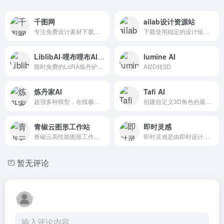
千图网
ailab设计资源站
专注免费设计素材下载的网站
下载使用稳定的设计绘画素材
LiblibAI·哩布哩布AI【官网】
lumine AI
限时免费的LoRA炼丹炉！更全、更热门的素材，为所有AI绘画者提供更得心应手的平台，持续深耕专业领域。
AI2D转3D
炼丹家AI
Tafi AI
超强多种模型，在线极速体验
创建自定义3D角色的最快方法
青椒云图形工作站
即时灵感
青椒云高性能图形工作站，一键启动stable diffusion（免安装+大量墙外模型），AIGC动画制作插件、loar模型炼丹器（无配置要求）
即时灵感是由即时设计团队开发的国内一流的AI绘画工具，可以通过文字描述等方式免费生成精致的图像。它支持Web、Mobile、Mac、Windows等多平台使用，操作过程简单，适合各类用户，...
暂无评论