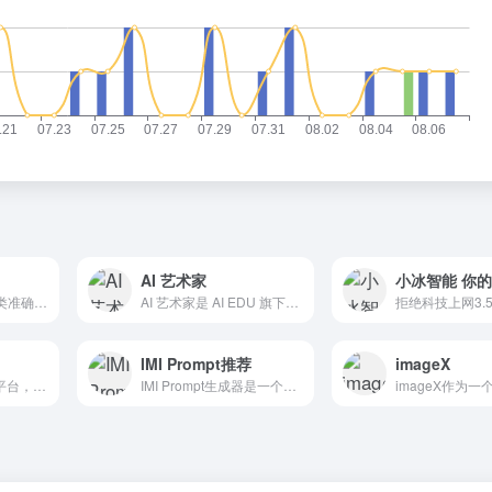
AI 艺术家
小冰智能 你
Midjourney提示,分类准确、查询方便
AI 艺术家是 AI EDU 旗下的一款充满创意灵感的AI绘画产品，这款工具十分简单易用，帮助用户轻松实现画家的梦想。
IMI Prompt推荐
imageX
Prompt提示词交易平台，极大提高绘画等工作生产效率
IMI Prompt生成器是一个AI艺术生成器，帮助用户创建独特的艺术作品。凭借其广泛的艺术风格，颜色和对象的选择，用户可以轻松地生成艺术作品，而不需要知道复杂的术语。该应用程序...