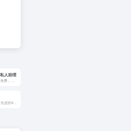
的私人助理
拒绝科技上网3.5免费，支持4.0，300多种角色，AI绘画MJ二开可上传参考图，模型超高清风格化，混乱，多功能限时免费使用
imageX作为一个先进的AI绘画创作平台，旨在为艺术家、设计师以及爱好者提供一站式的数字艺术解决方案。imageX的目标是降低数字艺术创作的门槛，让更多的人能够体验到创作艺术的乐...