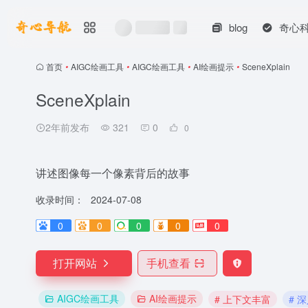
blog
奇心
首页
•
AIGC绘画工具
•
AIGC绘画工具
•
AI绘画提示
•
SceneXplain
SceneXplain
2年前发布
321
0
0
讲述图像每一个像素背后的故事
收录时间：
2024-07-08
0
0
0
0
0
打开网站
手机查看
AIGC绘画工具
AI绘画提示
# 上下文丰富
# 