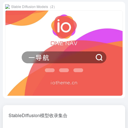
Stable Diffusion Models（2）
StableDiffusion模型收录集合