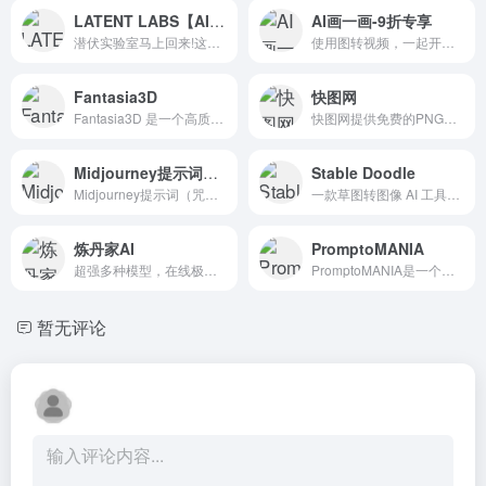
LATENT LABS【AI+VR】
AI画一画-9折专享
潜伏实验室马上回来!这里有一个即将到来的预览…加载……童话支柱;美丽的天空;灰色的地牢;空间站城
使用图转视频，一起开启绘画的奇妙之旅
Fantasia3D
快图网
Fantasia3D 是一个高质量的文本到3D内容创建工具。它是由华南理工大学研究团队开发的，并已在 ICCV 2023 上发表。
快图网提供免费的PNG元素和高清背景图片素材免费下载
Midjourney提示词（咒语）生成器
Stable Doodle
Midjourney提示词（咒语）是一个免费在线生成器，可以快速生成midjourney关键词、咒语的实用工具平台，内置2000+宝典，实时翻译，利用Midjo
一款草图转图像 AI 工具，采用了先进的T2I-Adapter技术
炼丹家AI
PromptoMANIA
超强多种模型，在线极速体验
PromptoMANIA是一个免费的AI艺术社区，具有在线提示生成器，帮助用户成为CF Spark, Midjourney或Stable Diffusion大师。它包括一个提示生成器、网格分配器和常见问题，帮助用户创...
暂无评论