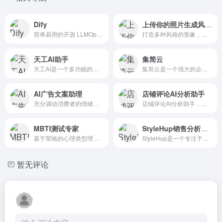
Dify
上传你的照片生成风格头像
简单易用的开源 LLMOps 平台，定义你的 AI 原生应用
打造多种风格的形象，无论是证件照还是社交媒体头
天工AI助手
集简云
天工AI是一个多功能的智能助手，它通过整合搜索、数据分析和智能预测等技术，为用户提供了一个全面、便捷和个性化的服务体验。
集简云是一个强大的企业自动化工具，它通过提供无代码的可视化操作界面，简化了软件集成的复杂性，使得业务流程自动化变得简单快捷。
AI广告文案助理
店铺评论AI分析助手
充分调动消费者的情绪价值，有效传达产品价值，以此拉近产品与消费者之间的距离，实现更好的营销效果。
店铺评论AI分析助手，对某个商品的评论进行分类统计，帮忙生成某个商品的评论分析报告
MBTI测试专家
StyleHup销售分析助理
基于荣格的心理类型理论，根据自己多年的观察和调研我发明了MBTI
StyleHup是一个专注于服装行业的B2B电商平台，在这个竞争激烈的市场中，我们致力于为客户提供最佳的销售解决方案。
暂无评论