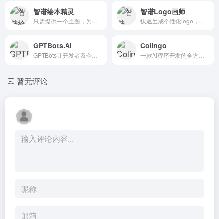
智谱绘本精灵
智谱Logo画师
只需提供一个主题，为你生成独家故事绘本
快速生成个性化logo，支持多种风格和格式。
GPTBots.AI
Colingo
GPTBots让开发者及企业将 LLM 与自己的数据、应用服务无缝连接，轻松构建 AI 服务，平台来自极光（Aurora Mobile，纳斯达克股票代码：JG）。
一款AI程序开发的全方位平台，面向全栈开发者提供了一系列强大的工具集
暂无评论