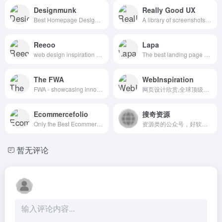
Designmunk
Really Good UX
Best Homepage Design Inspiration
A library of screenshots and examples of really good UX. Brought to you by
Reeoo
Lapa
web design inspiration and website gallery
The best landing page design inspiration from around the web.
The FWA
WebInspiration
FWA - showcasing innovation every day since 2000
网页设计欣赏,全球顶级网页设计
Ecommercefolio
搜奇资源
Only the Best Ecommerce Design Inspiration
资源类的公众号，好软件好站点分享
暂无评论