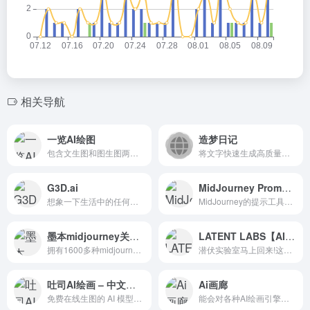
相关导航
一览AI绘图
造梦日记
包含文生图和图生图两种模式
将文字快速生成高质量图片的应用
G3D.ai
MidJourney Prompt Tool
想象一下生活中的任何游戏。...
MidJourney的提示工具是一个功能强大的工具
墨本midjourney关键词提示工具
LATENT LABS【AI+VR】
拥有1600多种midjourney的关键词并附带中英文对照，只需要点击关键词即可粘贴到discord生成相应图片，并支持Chat GPT生成midjourne
潜伏实验室马上回来!这里有一个即将到来的预览…加载……童话支柱;美丽的天空;灰色的地牢;空间站城
吐司AI绘画 – 中文版Civitai
Ai画廊
免费在线生图的 AI 模型分享社区
能会对各种AI绘画引擎生成关键词，提高绘画精准度。AI关键词生成器。