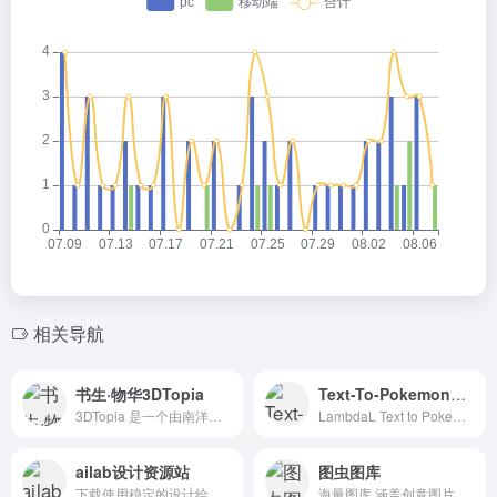
相关导航
书生·物华3DTopia
Text-To-Pokemon口袋妖怪
3DTopia 是一个由南洋理工大学、上海AI实验室等机构的研究人员共同开发的文本到3D生成模型。这个模型能够在短短五分钟内生成多样化、高精度的3D模型，特别适合需要快速生成3D物体...
LambdaL Text to Pokemon网站是一个在线工具，允许用户输入任何文本，并根据文本中使用的单词生成自己选择的Pokemon。该工具为用户提供了各种选项来定制他们的口袋妖怪，如选择口...
ailab设计资源站
图虫图库
下载使用稳定的设计绘画素材
海量图库,涵盖创意图片和矢量素材等