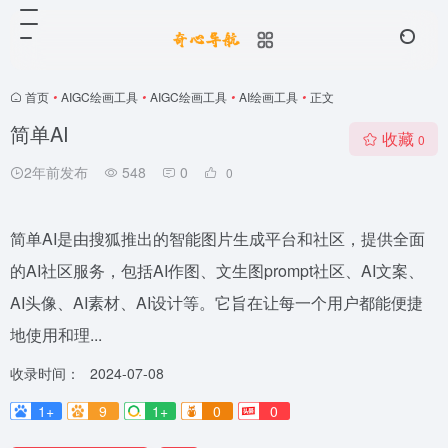
首页
•
AIGC绘画工具
•
AIGC绘画工具
•
AI绘画工具
•
正文
简单AI
收藏
0
2年前发布
548
0
0
简单AI是由搜狐推出的智能图片生成平台和社区，提供全面
的AI社区服务，包括AI作图、文生图prompt社区、AI文案、
AI头像、AI素材、AI设计等。它旨在让每一个用户都能便捷
地使用和理...
收录时间：
2024-07-08
1+
9
1+
0
0