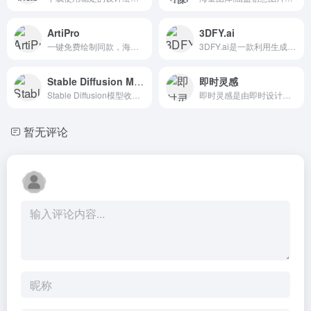
ArtiPro
3DFY.ai
一键免费绘制同款，海量AI模型
3DFY.ai是一款利用生成式人工智能从文本中创建高质量3D模型的工具。它旨在满足未来的需求，允许用户在不影响质量的情况下大规模生成3D内容。该工具提供了多种服务，包括文本到3D w...
Stable Diffusion Models（2）
即时灵感
Stable Diffusion模型收录集合
即时灵感是由即时设计团队开发的国内一流的AI绘画工具，可以通过文字描述等方式免费生成精致的图像。它支持Web、Mobile、Mac、Windows等多平台使用，操作过程简单，适合各类用户，...
暂无评论