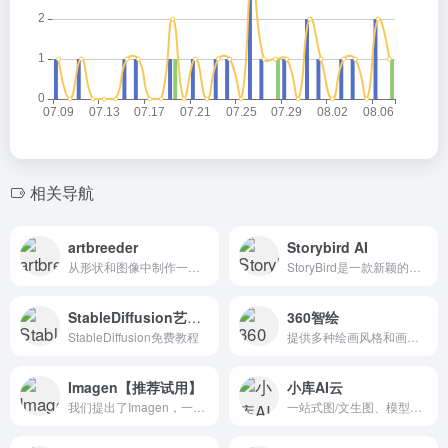
相关导航
artbreeder
Storybird AI
从形状和图像中制作一个简单的拼贴画，用提示进行描述，并观看Artbreeder将其带入生活。
StoryBird是一款新颖的应用，能助你变身故事创作家。仅需你提供20到200个词语，这个应用就能利用这些词语铺陈出一本充满创意的、绘有插图的英文故事书。
StableDiffusion艺术社区
360智绘
StableDiffusion免费教程
提供多种绘画风格和画布尺寸选择，用户可以根据自己的喜好定制画作，并将自己的作品分享到画廊。
Imagen【推荐试用】
小库AI云
我们提出了Imagen，一个文本到图像的扩散模型，具有前所未有的写实主义程度和深度的语言理解。
一站式图/文生图、模型训练、模型共享平台