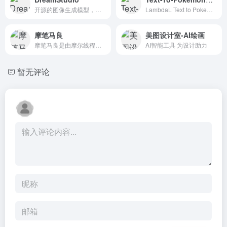
开源的图像生成模型，培养自主的自由来生成令人难以置信的图像。
LambdaL Text to Pokemon网站是一个在线工具，允许用户输入任何文本，并根据文本中使用的单词生成自己选择的Pokemon。该工具为用户提供了各种选项来定制他们的口袋妖怪，如选择口...
摩笔马良
美图设计室-AI绘画
摩笔马良是由摩尔线程公司推出的一款人工智能图像生成和绘画创作工具。
AI智能工具 为设计助力
暂无评论