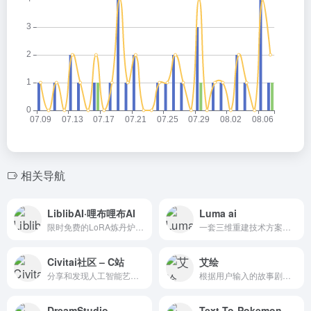
相关导航
LiblibAI·哩布哩布AI
Luma ai
限时免费的LoRA炼丹炉！更全、更热门的素材，为所有AI绘画者提供更得心应手的平台，持续深耕专业领域。
一套三维重建技术方案，它的特点是基于现有视角的图像生成新视角的图像。
Civitai社区 – C站
艾绘
分享和发现人工智能艺术创作的资源
根据用户输入的故事剧情内容，平台自动生成与之匹配的绘本插画，无需用户具备绘画基础
DreamStudio
Text-To-Pokemon口袋妖怪