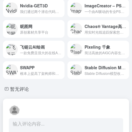
Nvidia·GET3D
ImageCreator – PS插件
我们通过两个潜在代码生成 3D SDF 和纹理场。我们利用 DMTet 从 SDF 中提取 3D 表面网格，并查询表面点处的纹理场以获取颜色。我们使用在 2D 图像上定义的对抗损失进行训练。
一个由AI驱动的专业PS插件
昵图网
Chaos® Vantage高阶应用
原创素材共享平台
用实时光线追踪探索您的最复杂的3D场景。&nbsp;使用 Chaos® Vantage，再也无需等待。只需要拖动完整的 V-Ray 场景到 Vantage 便可开始浏览。还可以与 3ds Max，SketchUp，Rhino，Revit ...
飞链云AI绘画
Pixeling 千象
一款免费且强大的在线AI生成图片的网站
简洁高效的AIGC内容生成工具，优质的AIGC内容
SWAPP
Stable Diffusion Models（2）
根本上提高了架构师和房地产开发商的生产力和盈利能力
Stable Diffusion模型收录集合
暂无评论