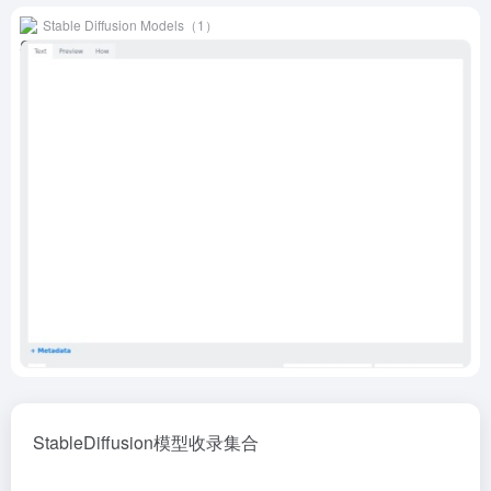
Stable Diffusion Models（1）
StableDiffusion模型收录集合