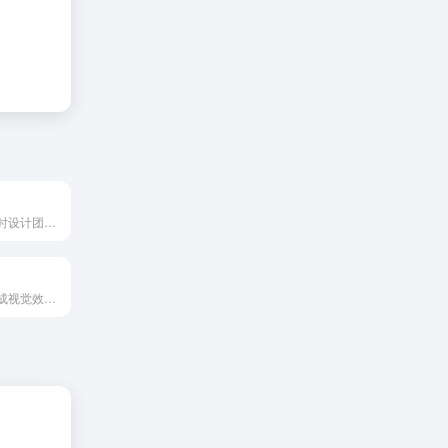
即时灵感是由即时设计团队开发的国内一流的AI绘画工具，可以通过文字描述等方式免费生成精致的图像。它支持Web、Mobile、Mac、Windows等多平台使用，操作过程简单，适合各类用户，...
面向每个人的生成视觉效果。