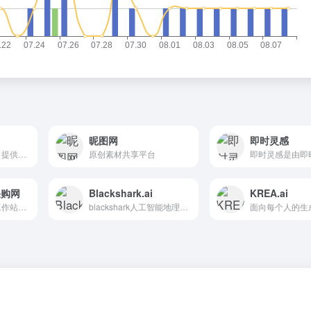
昵图网
即时灵感
转图阁在线AI工具，提供在线位图转矢量图，批量抠图，图片变清，无损放大，图片上色，天空替换等等图片在线批量处理功能，也有人脸素描，人脸漫画，人脸修复等等智能人脸美颜功能
原创素材共享平台
采购网
Blackshark.ai
KREA.ai
AI服务器、存储、工作站等领域强大优势，录入信息享专属优惠！
blackshark人工智能地理空间平台通过全球范围内的机器学习，从当前的卫星和航空图像中提取有关地球基础设施的见解。