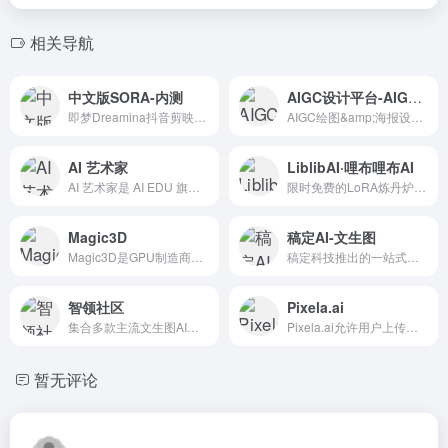
相关导航
中文版SORA-内测
AIGC设计平台-AIGCFULL
即梦Dreamina抖音剪映旗下的一款AI视频生成工具，能够根据用户提供的文本内容生成由AI制作的创意视频！
AIGC绘图&amp;海报设计平台
AI 艺术家
LiblibAI·哩布哩布AI
AI 艺术家是 AI EDU 旗下的一款充满创意灵感的AI绘画产品，这款工具十分简单易用，帮助用户轻松实现画家的梦想。
限时免费的LoRA炼丹炉！更全、更热门的素材，为所有AI绘画者提供更得心应手的平台，持续深耕专业领域。
Magic3D
稿定AI-文生图
Magic3D是GPU制造商Nvidia在2023年2月宣布推出Magic3D，这是一种生成式AI技术，可以根据文本提示生成3D模型。
稿定科技推出的一站式免费AI创意和绘画平台。一张图，一句话，满足灵感绘图，场景生成，素材生成。
智领社区
Pixela.ai
集合多款主流文生图AI绘画工具，支持输入任意中文关键词生成精准的图片
Pixela.ai允许用户上传稳定扩散算法生成的图像与社区共享。该工具还允许用户找到随机纹理。
暂无评论