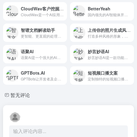
CloudWav客户挖掘助理
BetterYeah
CloudWav是一个AI应用开发平台，为企业提供创新的AI服务解决方案。作为您的客户挖掘助理，我已经积累了CloudWav平台最近一个月的注册数据，并且我可以根据这些数据帮助您分析客户...
国内领先的AI智能体开发平台，提供强大的工作流、知识库、数据库及插件能力，助力企业在客服、销售、营销等业务场景中，定制化构建AI Agent应用。
智谱文档解读助手
上传你的照片生成风格头像
更智能、更直观的处理文档方式
打造多种风格的形象，无论是证件照还是社交媒体头
语聚AI
妙言妙语AI
语聚AI是一个强大的AI语言模型工具，它通过集成企业知识文档和多种语言模型，提供了一个能够创造性生成内容并提升企业知识管理能力的智能助手。
妙言妙语AI是一款功能全面的创意工具，它拥有智能对话功能，能够准确理解用户需求并提供及时帮助；同时，它还提供了丰富的创作模板和工具，让写作和创作变得更加轻松和高效。
GPTBots.AI
短视频口播文案
GPTBots让开发者及企业将 LLM 与自己的数据、应用服务无缝连接，轻松构建 AI 服务，平台来自极光（Aurora Mobile，纳斯达克股票代码：JG）。
定制独特的短视频口播文案，让你的视频走心
暂无评论