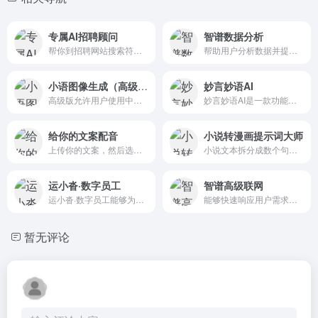
专属AI招聘顾问
智谱数据分析
帮你到招聘网站搜索符合要求的候选人。为你推荐符合要求的候选人，在你不方便回复候选人时，进行自动回复。
帮助用户分析数据并提供图表化的能力。也可通过简单的编码完成文件处理的工作
小语图像生成（高级版）
妙言妙语AI
高级版允许用户使用中文提示语描述想要的图片
妙言妙语AI是一款功能全面的创意工具，它拥有智能对话功能，能够准确理解用户需求并提供及时帮助；同时，它还提供了丰富的创作模板和工具，让写作和创作变得更加轻松和高效。
给你的文案配音
小说转漫画提示词大师
上传你的文案，然后选择一个声优
小说文本拆分成数个句子，然后将每个句子转化为一个生动的画面描写
运小沓·数字员工
智谱高级联网
运小沓·数字员工能够为企业提供基于大模型技术驱动的数字员工聚合及训练服务
能够快速响应用户需求，帮助用户分析总结信息的智能助手
暂无评论