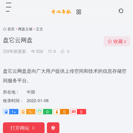
首页
•
网盘云储
•
正文
盘它云网盘
收藏
0
5年前更新
532
0
0
盘它云网盘是向广大用户提供上传空间和技术的信息存储空
间服务平台。
所在地：
中国
收录时间：
2022-01-08
1+
1-
0
0
0
打开网站