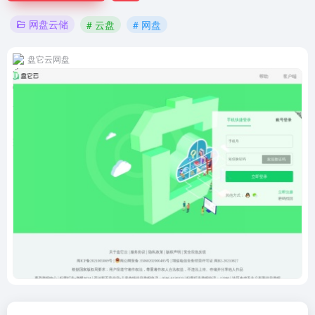
网盘云储
# 云盘
# 网盘
盘它云网盘