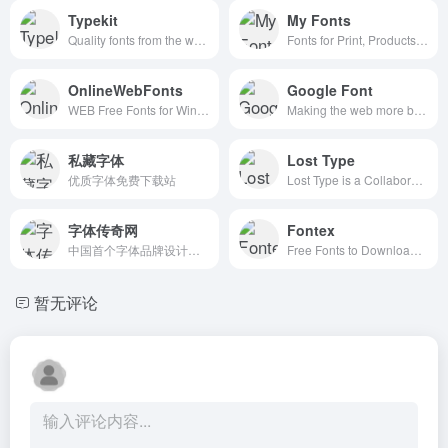
Typekit
My Fonts
Quality fonts from the world’s best foundries.
Fonts for Print, Products & Screens
OnlineWebFonts
Google Font
WEB Free Fonts for Windows and Mac / Font free Download
Making the web more beautiful, fast, and open through great typography
私藏字体
Lost Type
优质字体免费下载站
Lost Type is a Collaborative Digital Type Foundry
字体传奇网
Fontex
中国首个字体品牌设计师交流网
Free Fonts to Download + Premium Typefaces
暂无评论