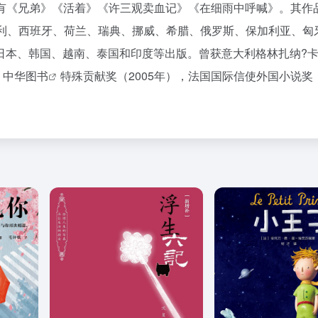
作品有《兄弟》《活着》《许三观卖血记》《在细雨中呼喊》。其作
大利、西班牙、荷兰、瑞典、挪威、希腊、俄罗斯、保加利亚、匈
日本、韩国、越南、泰国和印度等出版。曾获意大利格林扎纳?
，中华
图书
特殊贡献奖（2005年），法国国际信使外国小说奖（