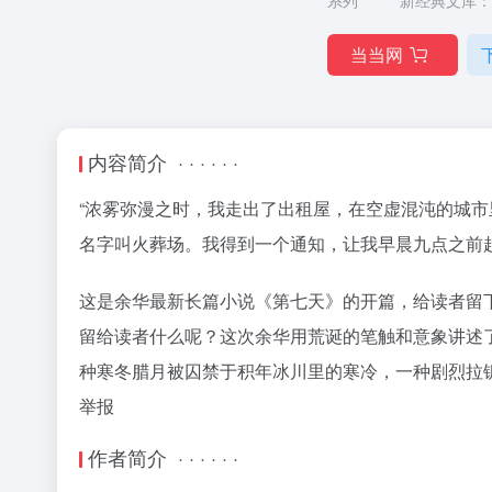
系列
新经典文库：
当当网
内容简介 · · · · · ·
“浓雾弥漫之时，我走出了出租屋，在空虚混沌的城
名字叫火葬场。我得到一个通知，让我早晨九点之前
这是余华最新长篇小说《第七天》的开篇，给读者留
留给读者什么呢？这次余华用荒诞的笔触和意象讲述
种寒冬腊月被囚禁于积年冰川里的寒冷，一种剧烈拉
举报
作者简介 · · · · · ·