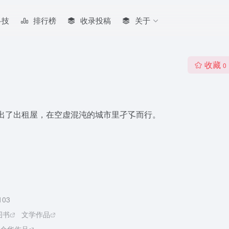
科技
排行榜
收录投稿
关于
收藏
0
出了出租屋，在空虚混沌的城市里孑孓而行。
103
图书
文学作品