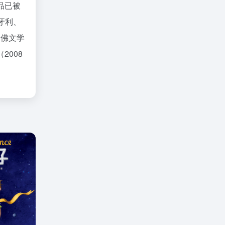
品已被
牙利、
卡佛文学
2008