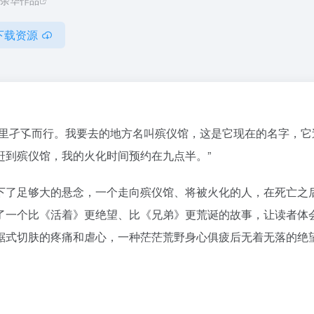
余华作品
下载资源
市里孑孓而行。我要去的地方名叫殡仪馆，这是它现在的名字，它
赶到殡仪馆，我的火化时间预约在九点半。”
下了足够大的悬念，一个走向殡仪馆、将被火化的人，在死亡之
了一个比《活着》更绝望、比《兄弟》更荒诞的故事，让读者体
锯式切肤的疼痛和虐心，一种茫茫荒野身心俱疲后无着无落的绝