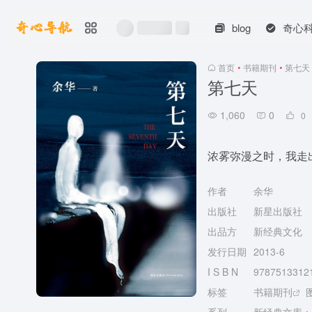
blog
奇心
首页
•
书籍期刊
•
第七天
第七天
1,060
0
0
浓雾弥漫之时，我走
作者
余华
出版社
新星出版社
出品方
新经典文化
发行日期
2013-6
I S B N
9787513312
标签
书籍期刊