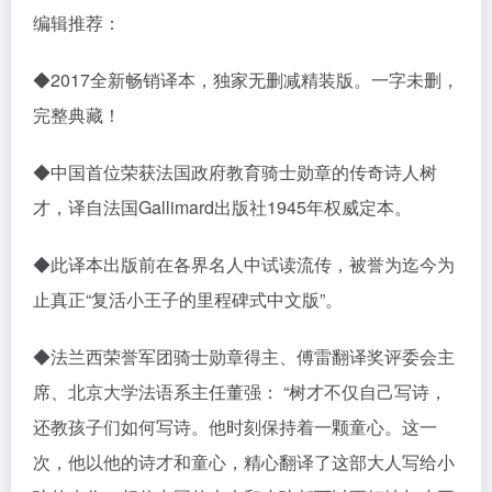
编辑推荐：
◆2017全新畅销译本，独家无删减精装版。一字未删，
完整典藏！
◆中国首位荣获法国政府教育骑士勋章的传奇诗人树
才，译自法国Gallimard出版社1945年权威定本。
◆此译本出版前在各界名人中试读流传，被誉为迄今为
止真正“复活小王子的里程碑式中文版”。
◆法兰西荣誉军团骑士勋章得主、傅雷翻译奖评委会主
席、北京大学法语系主任董强： “树才不仅自己写诗，
还教孩子们如何写诗。他时刻保持着一颗童心。这一
次，他以他的诗才和童心，精心翻译了这部大人写给小