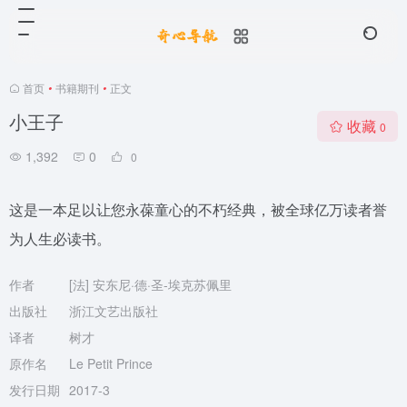
首页
•
书籍期刊
•
正文
小王子
收藏
0
1,392
0
0
这是一本足以让您永葆童心的不朽经典，被全球亿万读者誉
为人生必读书。
作者
[法] 安东尼·德·圣-埃克苏佩里
出版社
浙江文艺出版社
译者
树才
原作名
Le Petit Prince
发行日期
2017-3