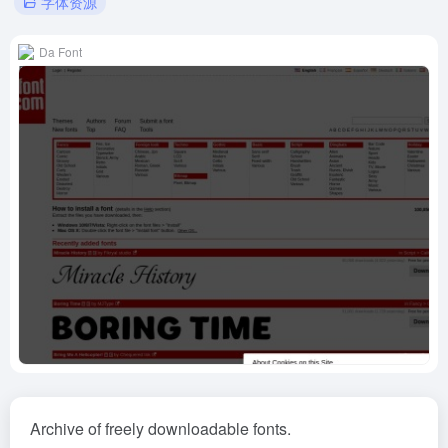
字体资源
Da Font
Archive of freely downloadable fonts.