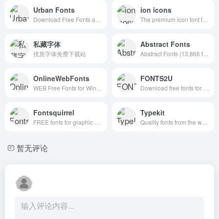
Urban Fonts
ion icons
Download Free Fonts and Free Dingbats.
The premium icon font for Ionic Framework
私藏字体
Abstract Fonts
优质字体免费下载站
Abstract Fonts (13,866 free fonts)
OnlineWebFonts
FONTS2U
WEB Free Fonts for Windows and Mac / Font free Download
Download free fonts for Windows and Macintosh.
Fontsquirrel
Typekit
FREE fonts for graphic designers
Quality fonts from the world’s best foundries.
暂无评论