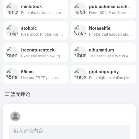
mmtstock
publicdomainarchive
Free photos for commercial use
New 100% Free Stock Photos. Every. Single. Week.
stokpic
Notaselfie
Free Stock Photos For Commercial Use
Photos that happen along the way. You can use the images anyway you like. Have fun!
freenaturestock
albumarium
Exclusive mindblowing freebies for designers and developers
The best place to find & share beautiful images
55mm
gratisography
Use our FREE photos to tell your story!
Free high-resolution pictures you can use on your personal and commercial projects, free of copyright restrictions.
暂无评论