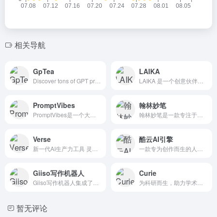
相关导航
GpTea
LAIKA
Discover tons of GPT prompts and join a thriving AI community at GpTea
LAIKA 是一个创意伙伴，您可以训练它像您（或您想要的任何人）一样写作。专为创意作家、游戏作家和所有其他小说创作者打造。
PromptVibes
翰林妙笔
PromptVibes是一个大量有用的chatGPT提示的集合，用户可以窃取这些提示来成为chatGPT专家。它提供了各种类别的提示，如从ChatGPT学习，有趣的提示，专家ChatGPT，生产力，编码提示...
翰林妙笔是一款专注于公文写作的智能AI创作平台，提供全面的写作、校对、润色及模板服务。无论是公职人员、事业单位、国企人员、还是医院、学校等机构，笔墨公文都能帮助您高效完...
Verse
酷云AI引擎
新一代AI生产力工具 灵感自动产生 ｜文章一键生成｜创作领先一步
一款专为创作而生的人工智能AI创作工具
Giiso写作机器人
Curie
Giiso写作机器人集成了AI技术，能够实现选、写、改、编、发全流程的智能化，支持人机协作，快速出稿。这表明Giiso在AI写作领域具有一定的技术创新能力。
为科研而生，助力学术写作
暂无评论