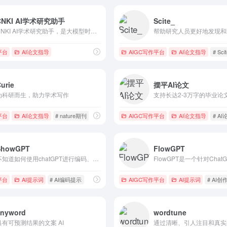
CNKI AI学术研究助手
Scite_
CNKI AI学术研究助手，是大模型时代同方知网全面拥抱AI、赋能科研创新的全新探索，是推进问答式增强检索和生成式知识服务的场景实践。基于AI技术驱动的智能化服务，可大幅简化繁复...
平台
AI论文指导
AIGC写作平台
AI论文指导
# Scit
urie
摆平AI论文
为科研而生，助力学术写作
平台
AI论文指导
# nature期刊
# sci论文润色
AIGC写作平台
# 英文翻译
AI论文指导
# A
ShowGPT
FlowGPT
不知道如何使用chatGPT进行编码、提示或其他事情?在chatGPT上，我们可以收集和策划最好的提示。添加更多，投票你最喜欢的，并发现最好的!教你如何更好的使用ChatGPT应用。
平台
AI提示词
# AI编码提示
AIGC写作平台
AI提示词
# AI创
anyword
wordtune
具有可预测结果的文案 AI