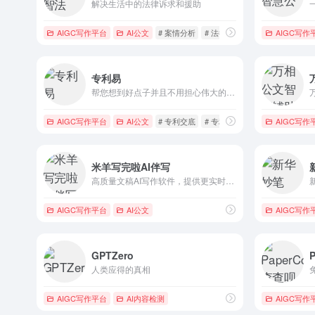
解决生活中的法律诉求和援助
AIGC写作平台
AI公文
# 案情分析
# 法律文书
# 法律检索
AIGC写作
专利易
帮您想到好点子并且不用担心伟大的想法泄露，也可以为您在几秒内就梳理并绘制流程图
AIGC写作平台
AI公文
# 专利交底
# 专利写作
# 专利助手
AIGC写作
米羊写完啦AI伴写
高质量文稿AI写作软件，提供更实时更丰富准确的写作素材
AIGC写作平台
AI公文
AIGC写作
GPTZero
人类应得的真相
AIGC写作平台
AI内容检测
AIGC写作