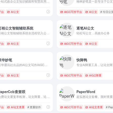
一站式政企公文知识赋能和智慧应用平台
平台
AI公文
AIGC写作平台
AI公文
# 今日公
万相公文智能辅助系统
逐笔AI公文
万相公文智能辅助系统全流程切入公文办公场景，提供智能化公文办公服务
轻松写公文，高效办公务
平台
AI公文
AIGC写作平台
AI公文
新华妙笔
快降鸭
新华通讯社出品的AI公文写作AIGC平台
专业AI降重工具，让论文
平台
AI公文
AIGC写作平台
AIGC降重
PaperCcb查查呗
PaperWord
免费论文重复率检测，论文降重，论文格式规范，学术不端检测知网查重等一站式服务
平台
AI论文查重
# 查重软件
AIGC写作平台
AI论文查重
# Pa