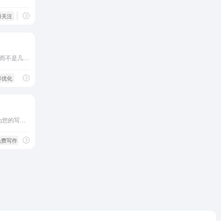
得关注
# 词调
Frase AI 可帮助您在几分钟而不是几小时内研究、编写和优化高质量的 SEO 内容。
容优化
使用最先进的 AI 写作助手为您的写作增光添彩。
I免费写作
# jenniai