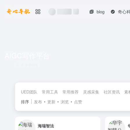
blog
奇心
AIGC写作平台
共 0 篇网址
UED团队
常用工具
常用推荐
灵感采集
社区资讯
素
排序
发布
更新
浏览
点赞
海瑞智法