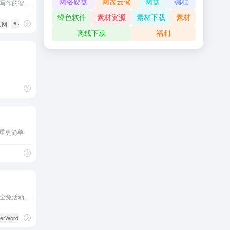
网络硬盘
网盘云储
网盘
编程
翰林妙笔是一款专注于公文写作的智能AI创作平台，提供全面的写作、校对、润色及模板服务。无论是公职人员、事业单位、国企人员、还是医院、学校等机构，笔墨公文都能帮助您高效完...
绿色软件
素材资源
素材下载
素材
文网
# 公文写作神器
# 公文写作素材
离线下载
福利
降重更简单
超实惠论文套餐、限时查重全免活动就等你来体验
perWord
# 免费查重公众号
# 机器降重