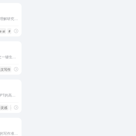
帮助研究人员更好地发现和理解研究文章
e ai
# Scite_
# 免费使用
支持长达2-3万字的毕业论文一键生成，包含详尽的文献支持，运用专业完整的论文格式，能达到高质量水平。它还提供免费大纲，支持在线编辑修改，让论文打好坚实的基底，使之更符合生...
I论文写作
FlowGPT是一个针对ChatGPT的高质量问题模板大全，专门为小白用户汇集了ChatGPT的各种Prompt清单，可以认为是向ChatGPT提问的模板，小白用户可以直接抄作业。它旨在通过提供各种模...
作灵感
# AI语义提示
通过清晰、引人注目和真实的写作准确表达您的意思。