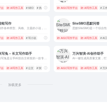
平台
作
AI写作工具
# SEO
# 伪原创
# 智能改写
AIGC写作平台
AI写作工具
# 工
蛙蛙写作
SiteSMO思默问答
创作各种类型、风格、主题的小说，无论是科幻、悬疑、奇幻，还是现实、幽默、言情
平台
AI写作工具
# 写小说
AIGC写作平台
AI写作工具
# A
快写兔 – 长文写作助手
万兴智演-AI创作助手
快写兔是云孚科技自主研发的一款专注长文的智能写作助手，可一键生成目录和正文，助您轻松写报告、写标书、写论文、写公文等长文。
平台
AI写作工具
# 公文
# 快速写作
# 报告
AIGC写作平台
AI写作工具
# 万
加载更多