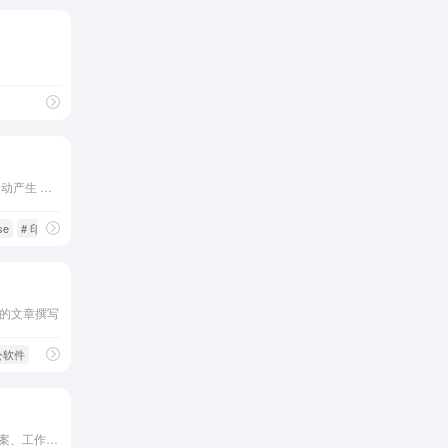
新一代AI生产力工具 灵感自动产生 ｜文章一键生成｜创作领先一步
se
# 印象AI
# 智能写作助手
的文章撰写
公软件
免费的AI写作助手，营销文案、工作汇报、爆款笔记、活动方案、论文写作，一键即可生成！