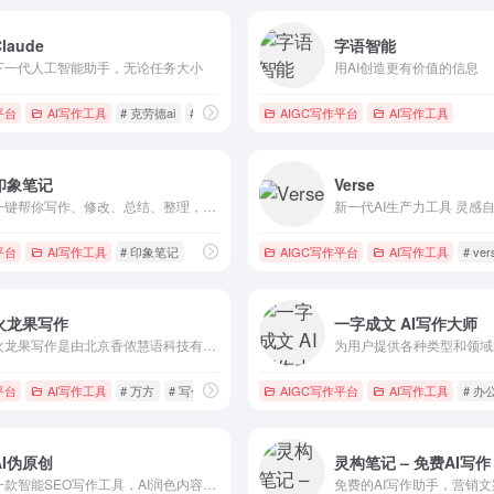
Claude
字语智能
下一代人工智能助手，无论任务大小
用AI创造更有价值的信息
平台
探索
AI写作工具
# 克劳德ai
# 克劳德技能对话
AIGC写作平台
# 克劳德技能答案
AI写作工具
印象笔记
Verse
一键帮你写作、修改、总结、整理，覆盖20多种写作场景，做你24小时贴心创作助手。
平台
AI写作工具
# 印象笔记
AIGC写作平台
AI写作工具
# ver
火龙果写作
一字成文 AI写作大师
火龙果写作是由北京香侬慧语科技有限责任公司开发的AI驱动文字生产力工具，旨在为用户提供智能化的写作辅助。这款软件自上线以来，凭借其强大的AI文本处理能力和多样化的功能，受...
为用户提供各种类型和领域
平台
AI写作工具
# 万方
# 写作
# 写作机器人
AIGC写作平台
AI写作工具
# 办
AI伪原创
灵构笔记 – 免费AI写作
一款智能SEO写作工具，AI润色内容，让写作更高效