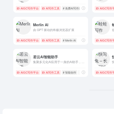
AIGC写作平台
AI写作工具
# 免费AI写作网站
# 文章AI
AIGC写作
# 材料写
Merlin AI
由 GPT 驱动的终极浏览器扩展
AIGC写作平台
AI写作工具
# Merlin AI
AIGC写作
若云AI智能助手
集聚多元化AI应用于一身的AI助手，可以助您创意无限、创作高效，提供多样素材与建议
AIGC写作平台
AI写作工具
# 智能创作
# 知识星球
# 若云
AIGC写作