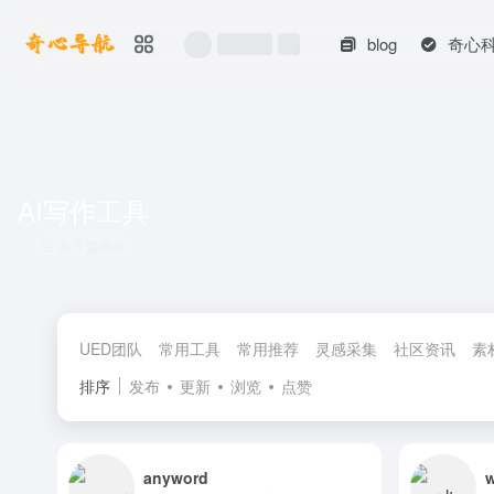
blog
奇心
AI写作工具
共 0 篇网址
UED团队
常用工具
常用推荐
灵感采集
社区资讯
素
排序
发布
更新
浏览
点赞
anyword