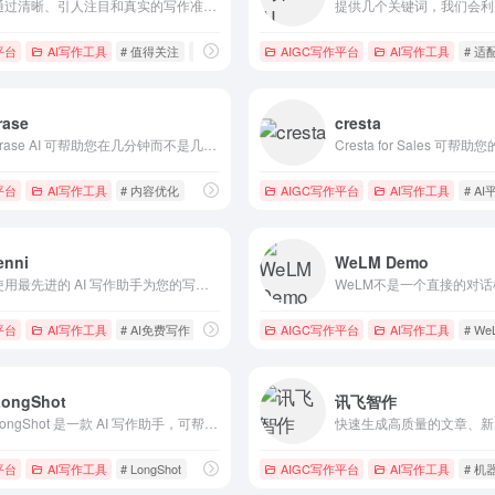
通过清晰、引人注目和真实的写作准确表达您的意思。
平台
AI写作工具
# 值得关注
# 词调
AIGC写作平台
AI写作工具
# 适
rase
cresta
Frase AI 可帮助您在几分钟而不是几小时内研究、编写和优化高质量的 SEO 内容。
平台
AI写作工具
# 内容优化
AIGC写作平台
AI写作工具
# AI
enni
WeLM Demo
使用最先进的 AI 写作助手为您的写作增光添彩。
平台
AI写作工具
# AI免费写作
# jenniai
AIGC写作平台
AI写作工具
# We
LongShot
讯飞智作
LongShot 是一款 AI 写作助手，可帮助您研究、生成和优化针对人类和搜索引擎的内容博客。
快速生成高质量的文章、新
平台
作猫
AI写作工具
# LongShot
AIGC写作平台
AI写作工具
# 机