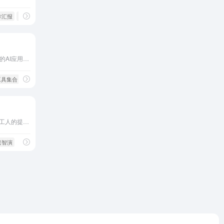
作汇报
# 营销文案
# 论文写作
思默SiteSMO是一个综合性的AI应用平台
I工具集合
# AI撰写原创文章
# AI简历优化
AI一键生成高质量文案，打工人的提效神器
兴智演