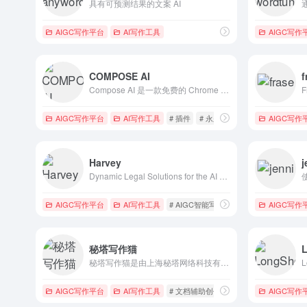
具有可预测结果的文案 AI
AIGC写作平台
AI写作工具
AIGC写作
COMPOSE AI
f
Compose AI 是一款免费的 Chrome 插件，可加快您的写作速度，让您可以在任何地方使用自动完成功能，并减少打字时间。
AIGC写作平台
AI写作工具
# 插件
# 永久免费
AIGC写作
Harvey
j
Dynamic Legal Solutions for the AI Revolution.
AIGC写作平台
AI写作工具
# AIGC智能写作
AIGC写作
秘塔写作猫
秘塔写作猫是由上海秘塔网络科技有限公司推出的一代AI写作伴侣，旨在帮助用户推敲用语、斟酌文法、改写文风，并提供实时同步翻译功能。它为用户创造了一个简洁的写作环境，并支持...
AIGC写作平台
AI写作工具
# 文档辅助创作
# 智能合同
AIGC写作
# 秘塔写