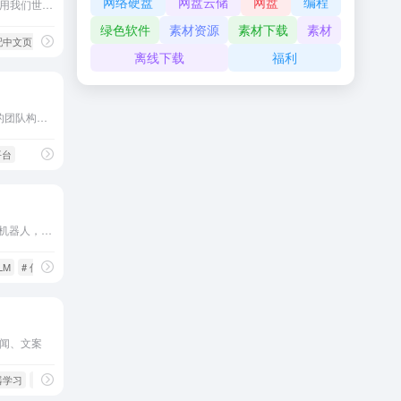
网络硬盘
网盘云储
网盘
编程
提供几个关键词，我们会利用我们世界一流的人工智能和丰富的知识，立即把它们变成完整的文章和营销内容。
绿色软件
素材资源
素材下载
素材
配中文页
离线下载
福利
Cresta for Sales 可帮助您的团队构建和遵循定制的剧本，这些剧本已被证明可以改善业务成果并缩小表现最好和最差的人之间的差距。
平台
WeLM不是一个直接的对话机器人，而是一个补全用户输入信息的生成模型
LM
# 信息补全生成模型
闻、文案
器学习
# 深度学习
# 讯飞智作