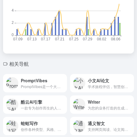
相关导航
PromptVibes
小文AI论文
PromptVibes是一个大量有用的chatGPT提示的集合，用户可以窃取这些提示来成为chatGPT专家。它提供了各种类别的提示，如从ChatGPT学习，有趣的提示，专家ChatGPT，生产力，编码提示...
学术旅程伴侣，智慧创作之选。轻松解决论文写作难题，AI论文助您一键完成，仅需一杯咖啡时间，即可轻松问鼎学术高峰！
酷云AI引擎
Writer
一款专为创作而生的人工智能AI创作工具
为您的业务打造的生成式 AI，世界一流的公司使用 Writer 大规模解锁品牌内容
蛙蛙写作
通义智文
创作各种类型、风格、主题的小说，无论是科幻、悬疑、奇幻，还是现实、幽默、言情
支持网页阅读、论文阅读、图书阅读和自由阅读，让AI帮你读得多、读得快、读得懂