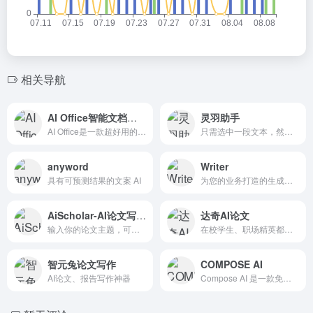
相关导航
AI Office智能文档写作
灵羽助手
AI Office是一款超好用的高质量办公文档写作神器，支持一键AI生成文档，按要求修改、扩写、优化文字风格，按范例修改，一键翻译等功能，可以帮助用户快速完成高质量文字内容的创作。
只需选中一段文本，然后点击悬浮按钮即可一键润色、解释、翻译或debug，无需复制粘贴
anyword
Writer
具有可预测结果的文案 AI
为您的业务打造的生成式 AI，世界一流的公司使用 Writer 大规模解锁品牌内容
AiScholar-AI论文写作助手
达奇AI论文
输入你的论文主题，可以提供一个参考的写作思路
在校学生、职场精英都在用的AI论文辅助写作平台
智元兔论文写作
COMPOSE AI
AI论文、报告写作神器
Compose AI 是一款免费的 Chrome 插件，可加快您的写作速度，让您可以在任何地方使用自动完成功能，并减少打字时间。