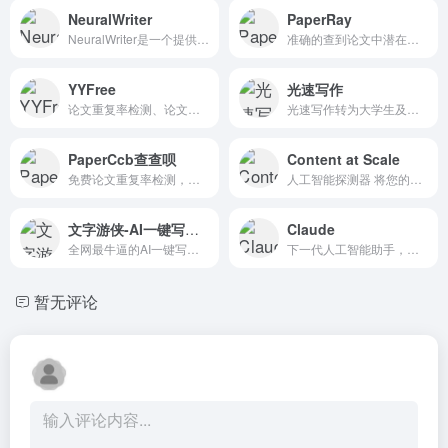
NeuralWriter
PaperRay
NeuralWriter是一个提供AI内容检测器的网站，其主要功能是帮助用户识别和分析文本是否由人工智能生成。
准确的查到论文中潜在抄袭和不当引用，实现了学术不端行为检测服务
YYFree
光速写作
论文重复率检测、论文降重、论文在线修改、论文格式规范等一站式服务
光速写作转为大学生及职场（公务）人士提供的全新智能写作软件。提供全文生成，大纲生成、文章改写、续写、扩写，AI问答。
PaperCcb查查呗
Content at Scale
免费论文重复率检测，论文降重，论文格式规范，学术不端检测知网查重等一站式服务
人工智能探测器 将您的内容粘...
文字游侠-AI一键写头条
Claude
全网最牛逼的AI一键写头条文章全自动工具！
下一代人工智能助手，无论任务大小
暂无评论