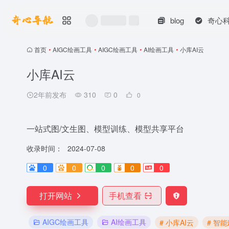
blog
奇心
首页
•
AIGC绘画工具
•
AIGC绘画工具
•
AI绘画工具
•
小库AI云
小库AI云
2年前发布
310
0
0
一站式图/文生图、模型训练、模型共享平台
收录时间：
2024-07-08
0
0
0
0
0
打开网站
手机查看
AIGC绘画工具
AI绘画工具
# 小库AI云
# 智