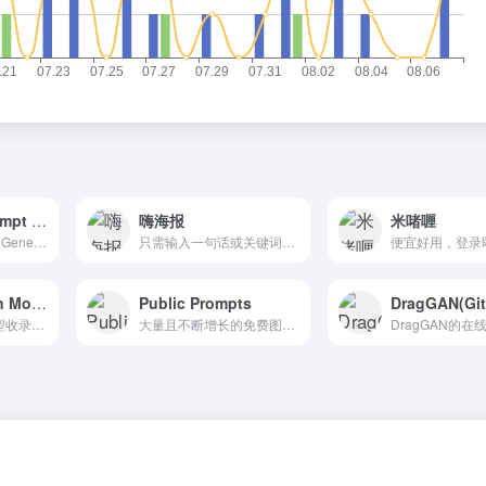
Midjourney Prompt Generator
嗨海报
米啫喱
Midjourney Prompt Generator工具在几秒钟内为AI艺术生成独特的风格组合。用户可以输入他们想要画的艺术类型(例如一只猫)，工具将为他们生成10种独特的风格组合。
只需输入一句话或关键词，即可快速生成各种类型的海报，包括节日海报、日签、邀请函、电商主图、公告通知、喜报、倒计时等等。这些海报不仅美观大方，而且能够准确传达您想要表达...
Stable Diffusion Models（1）
Public Prompts
DragGAN(Gi
Stable Diffusion模型收录集合
大量且不断增长的免费图像提示。不要购买提示……免费获取。该网站还包括来自各种模型和嵌入的示例。