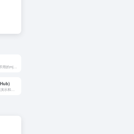
便宜好用，登录即用的mj生成工具
tHub)
DragGAN的在线演示和非官方实...