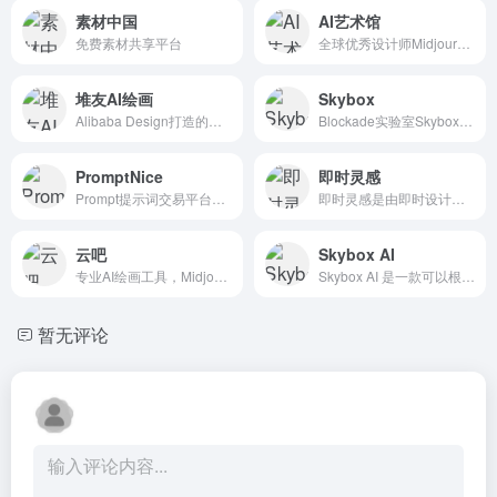
素材中国
AI艺术馆
免费素材共享平台
全球优秀设计师Midjourney生成的AI绘画图片
堆友AI绘画
Skybox
Alibaba Design打造的设计师全成长周期服务平台，旨在围绕品质、效率、技能、成就、收入五大用户价值，全力服务设计师，成为设计师的好朋友。该平台汇聚了海量高品质3D素材、实时...
Blockade实验室Skybox -人工智能生成的3D世界
PromptNice
即时灵感
Prompt提示词交易平台，极大提高绘画等工作生产效率
即时灵感是由即时设计团队开发的国内一流的AI绘画工具，可以通过文字描述等方式免费生成精致的图像。它支持Web、Mobile、Mac、Windows等多平台使用，操作过程简单，适合各类用户，...
云吧
Skybox AI
专业AI绘画工具，Midjourny网页版，Stable Diffusion网页版
Skybox AI 是一款可以根据用户手绘的草稿和提示词，即时生成 3D 场景的 AI 绘图工具，生成的场景直接360度拖拽浏览。
暂无评论