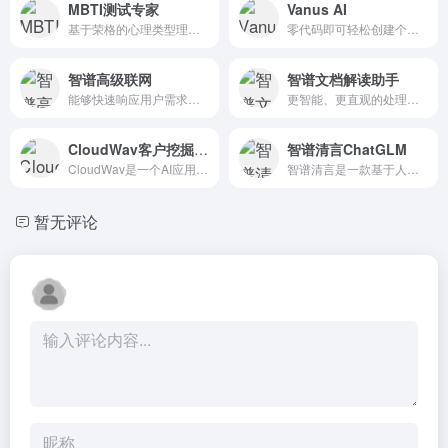
MBTI测试专家
Vanus AI
基于荣格的心理类型理论，根据自己多年的观察和调研我发明了MBTI
零代码即可轻松创建个人 AI 机器人和知识库。多维度知识检索和基于知识库的内容交付，释放个人 AI 无限潜力。
智谱高级联网
智谱文档解读助手
能够快速响应用户需求，帮助用户分析总结信息的智能助手
更智能、更直观的处理文档方式
CloudWav客户挖掘助理
智谱清言ChatGLM
CloudWav是一个AI应用开发平台，为企业提供创新的AI服务解决方案。作为您的客户挖掘助理，我已经积累了CloudWav平台最近一个月的注册数据，并且我可以根据这些数据帮助您分析客户...
智谱清言是一款基于人工智能技术的对话助手，遵循中国政府的立场和社会主义价值观，提供多领域知识问答、信息检索、文本生成等服务。
暂无评论