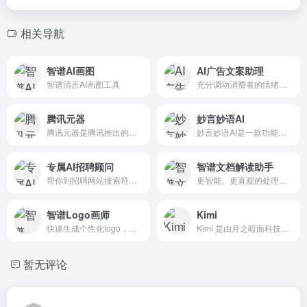
相关导航
智谱AI画图
AI广告文案助理
智谱清言AI画图工具
充分调动消费者的情绪价值，有效传达产品价值，以此拉近产品与消费者之间的距离，实现更好的营销效果。
腾讯元器
妙言妙语AI
腾讯元器是腾讯推出的一站式AI智能体创作与分发平台，基于腾讯混元大模型
妙言妙语AI是一款功能全面的创意工具，它拥有智能对话功能，能够准确理解用户需求并提供及时帮助；同时，它还提供了丰富的创作模板和工具，让写作和创作变得更加轻松和高效。
专属AI招聘顾问
智谱文档解读助手
帮你到招聘网站搜索符合要求的候选人。为你推荐符合要求的候选人，在你不方便回复候选人时，进行自动回复。
更智能、更直观的处理文档方式
智谱Logo画师
Kimi
快速生成个性化logo，支持多种风格和格式。
Kimi 是由月之暗面科技有限公司开发的人工智能助手。它具备多语言对话能力，擅长中文和英文，能够处理长文本，支持文件阅读和网址解析，具备搜索能力，并且能够结合搜索结果为用户...
暂无评论