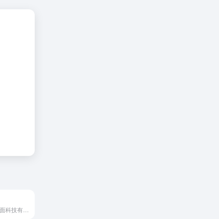
Kimi 是由月之暗面科技有限公司开发的人工智能助手。它具备多语言对话能力，擅长中文和英文，能够处理长文本，支持文件阅读和网址解析，具备搜索能力，并且能够结合搜索结果为用户...