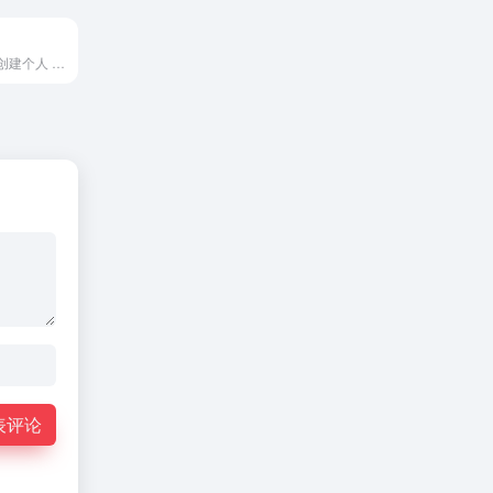
零代码即可轻松创建个人 AI 机器人和知识库。多维度知识检索和基于知识库的内容交付，释放个人 AI 无限潜力。
表评论