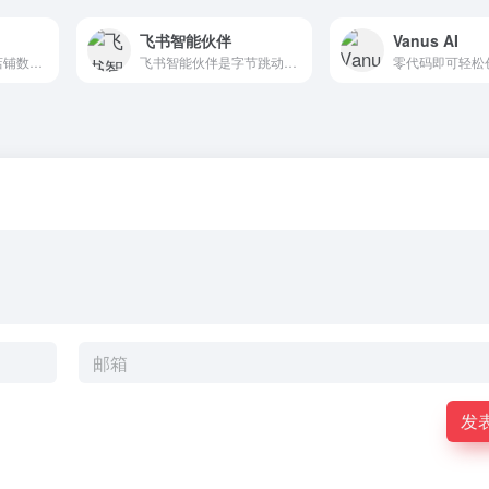
飞书智能伙伴
Vanus AI
BetterYeah小店的店铺数据分析专家小D。关于店铺数据分析，他都能帮你解答！
飞书智能伙伴是字节跳动旗下企业办公和协作平台飞书最新推出的AI办公助手，能在多种工作场景中发挥作用，例如帮助用户提炼会议要点、总结未读消息、分析PDF与音视频、自动续写或生...
发