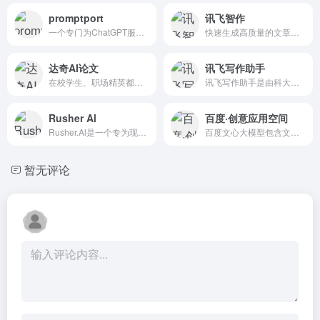
promptport
讯飞智作
一个专门为ChatGPT服务而设计的创意ai工具。能让用户在平台创作、优化和分享ChatGPT提示词。
快速生成高质量的文章、新闻、文案
达奇AI论文
讯飞写作助手
在校学生、职场精英都在用的AI论文辅助写作平台
讯飞写作助手是由科大讯飞推出的一款专注于语音输入的码字软件，旨在通过AI技术提升写作效率和体验。它支持实时语音听写、作品集/文章创作、历史版本还原、码字背景更换等功能，适...
Rusher Al
百度·创意应用空间
Rusher.Al是一个专为现代营销团队量身定制的AI助手，简化内容创作流程，大幅减少制作引人入胜的材料所需的时间。它可以根据品牌特点生成多语种内容，支持团队实时协作和视觉内容创...
百度文心大模型包含文本生成、文生图、智能对话等技能，可用于文化传媒、艺术创作、教育科研、金融保险、医疗健康等多个应用场景。
暂无评论