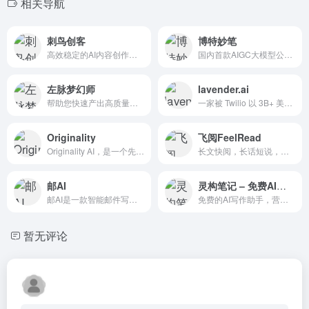
相关导航
刺鸟创客
博特妙笔
高效稳定的AI内容创作平台
国内首款AIGC大模型公文写作平台。集查、写、审、学为一体，通过AI生成、润色、校对、续写、灵感和丰富的公文写作素材、范文、模板数据库，为公职人员公文写作提效
左脉梦幻师
lavender.ai
帮助您快速产出高质量的原创内容
一家被 Twilio 以 3B+ 美元收购的公司信任他们的代表能够写作。为了帮助他们，他们给了他们护栏，让他们能够朝着正确的方向成长。
Originality
飞阅FeelRead
Originality AI，是一个先进的AI辅助工具，集合了AI检测器、抄袭查重器、真相核查器和文章易读性评估器等功能。
长文快阅，长话短说，微信AI阅读神器
邮AI
灵构笔记 – 免费AI写作
邮AI是一款智能邮件写作软件，凭借其先进的人工智能技术，让您轻松撰写生动有趣、专业精准的电子邮件。
免费的AI写作助手，营销文案、工作汇报、爆款笔记、活动方案、论文写作，一键即可生成！
暂无评论