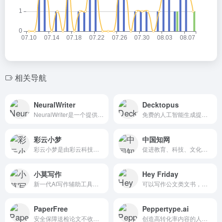
相关导航
NeuralWriter
Decktopus
NeuralWriter是一个提供AI内容检测器的网站，其主要功能是帮助用户识别和分析文本是否由人工智能生成。
免费的人工智能生成提示模板，帮助您创建迷人的产品发布副本。
彩云小梦
中国知网
彩云小梦是由彩云科技团队开发的智能写作AI助手。
促进教育、科技、文化、出版等事业和文化创意产业发展提供了大有作为的信息网络空间。
小莫写作
Hey Friday
新一代AI写作辅助工具，包含提纲推荐等功能
可以写作公文类文书，但无法...
PaperFree
Peppertype.ai
安全保障送检论文不收录不泄露，PaperFree查重服务用户已经达到千万级
创造高转化率内容的人工智能内容写作