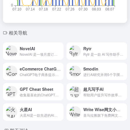
相关导航
NovelAI
Rytr
NovelAI 是一项月度订阅服务，用于 AI 辅助创作、讲故事、虚拟陪伴，或者只是一个 GPT 驱动的沙盒，供您发挥想象力。
Rytr 是一款 AI 写作助手，可帮助您在短短几秒钟内以极低的成本创建高质量的内容！
eCommerce ChatGPT Prompts
Smodin
ChatGPT电子商务提示是一个工具，为建立电子商务商店和营销活动提供现成的食谱。它生成200多万个预先构建的电子商务提示和多达10个个性化提示参数，以满足所有电子商务营销需求，...
进行AI研究并用5个字撰写您的Paper
GPT Cheat Sheet
超凡写手AI
收集最喜欢的ChatGPT提示，第三方(免费)软件产品和一般提示，以获得更多的ChatGPT作为一个企业主!定期更新，永远免费。解锁GPT使用方法！值得学习！
帮助用户提升写作效率和创作质量。
火星AI
Write Wise网文小说写作
火星AI是一款先进的AI产品，它结合了最新的人工智能技术和深度学习算法，旨在为用户提供一系列丰富的交互体验
喜马拉雅旗下免费网文小说写作工具