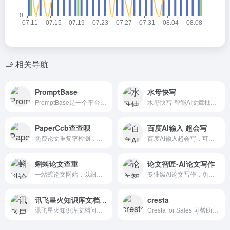
相关导航
PromptBase
水母快写
PromptBase是一个平台，为用户提供了一个市场，可以查找和销售可以与各种人工智能(AI)语言模型一起使用的提示，包括DALL·E、GPT-3、Midjourney和Stable Diffusion。
水母快写-智能AI文章批量生成器 – 人工智能AI一键快速批量生成高质量文章
PaperCcb查查呗
百度AI输入 超会写
免费论文重复率检测，论文降重，论文格式规范，学术不端检测知网查重等一站式服务
百度AI输入超会写，可以帮助你快速高效的进行文案的创作。
蝌蚪论文查重
论文智匠-AI论文写作
一站式论文网站，以细粒度数据库分离查询,基于AI的智能特征比对算法
专业级AI论文写作，免费生成千字大纲
讯飞星火知识库文档问答
cresta
讯飞星火知识库文档问答，是科大讯飞基于讯飞星火大模型和星火知识库搭建的文档问答服务，能够高效检索文档信息，准确回答专业问题。
Cresta for Sales 可帮助您的团队构建和遵循定制的剧本，这些剧本已被证明可以改善业务成果并缩小表现最好和最差的人之间的差距。