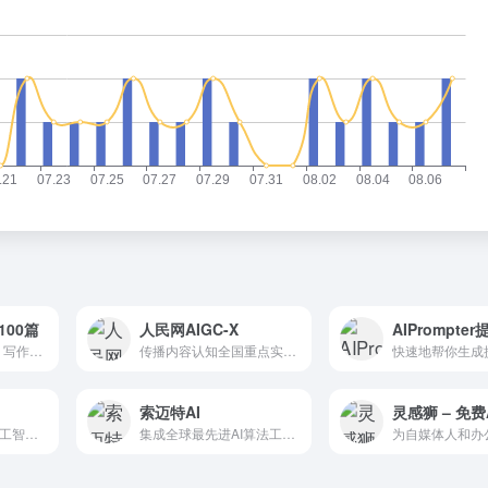
100篇
人民网AIGC-X
AIPrompte
AI驱动的SEO挖词、写作、发布工具
传播内容认知全国重点实验室、中国科学技术大学、合肥综合性国家科学中心人工智能研究院联合推出的AI生成内容检测工具，可以快速分辨出内容是机器生成还是人工生成的。
索迈特AI
灵感狮 – 免费
giitfluence是一个人工智能驱动的工具，可以帮助用户快速找到适合他们git需求的正确命令。用户可以在web应用程序的输入字段中输入他们想要使用git完成的任务的描述，并根据他们的...
集成全球最先进AI算法工具的平台