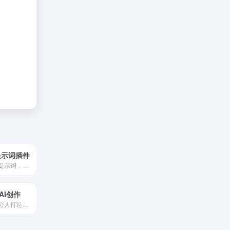
r提示词插件
快速地帮你生成提示词，让你更容易使用AIGC产品
AI创作
为自媒体人和办公人打造的免费在线智能AI写作平台。这一平台通过强大的GPT AI技术，能够自动生成高质量的原创内容，覆盖了多种创作类型，满足不同场景需求