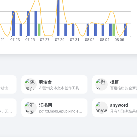
晓语台
橙篇
专门设计来识别和分析由人工智能系统生成的文本内容，例如由GPT-4、ChatGPT和Gemini等模型生成的文本。
AI营销文本文本创作工具，覆盖了品牌与市调、商业媒体、社交媒体、搜索营销、数字广告、职场办公
汇书网
anyword
下一代人工智能助手，无论任务大小
pdf,txt,mobi,epub,kindle电子书免费下载
具有可预测结果的