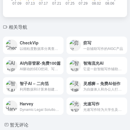
相关导航
CheckVip
弈写
以细粒度数据库分离查询，基于AI的智能特征比对算法，查重效率最快只需1秒
一款辅助写作的AIGC产品
AI内容管家-免费100篇
智海流光AI
AI驱动的SEO挖词、写作、发布工具
它是一款智能写作辅助工具，适用于AI文章写作、AI文案写作、AI论文写作、AI图像生成等多种场景，无论是撰写报告、创作小说还是编辑文案，都可以帮助您快速生成优质文章
智子AI – 二向箔
灵感狮 – 免费AI创作
利用数据和计算来创建越来越复杂和强大的大语言模型
为自媒体人和办公人打造的免费在线智能AI写作平台。这一平台通过强大的GPT AI技术，能够自动生成高质量的原创内容，覆盖了多种创作类型，满足不同场景需求
Harvey
光速写作
Dynamic Legal Solutions for the AI Revolution.
光速写作转为大学生及职场（公务）人士提供的全新智能写作软件。提供全文生成，大纲生成、文章改写、续写、扩写，AI问答。
暂无评论