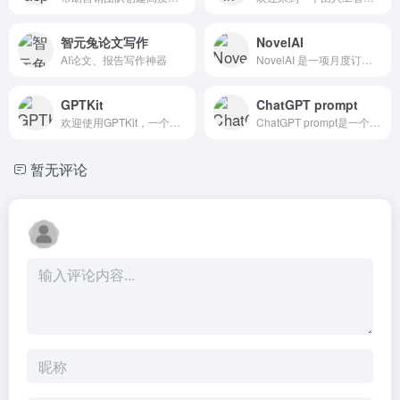
智元兔论文写作
NovelAI
AI论文、报告写作神器
NovelAI 是一项月度订阅服务，用于 AI 辅助创作、讲故事、虚拟陪伴，或者只是一个 GPT 驱动的沙盒，供您发挥想象力。
GPTKit
ChatGPT prompt
欢迎使用GPTKit，一个AI文本...
ChatGPT prompt是一个由学习者和教育者组成的社区，他们聚在一起分享知识，促进成长。会员可以创建和共享提示，这些提示被高度评价为有效的学习和易于使用。参与者可以学习新事物...
暂无评论