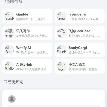
相关导航
Guidde
lavender.ai
捕捉即时一步一步的视频和文档
一家被 Twilio 以 3B+ 美元收购的公司信任他们的代表能够写作。为了帮助他们，他们给了他们护栏，让他们能够朝着正确的方向成长。
讯飞写作
飞阅FeelRead
基于讯飞星火认知大模型能力
长文快阅，长话短说，微信AI阅读神器
Writify.AI
StudyCorgi
Writify.AI 是一个提供多种人工智能写作工具和生成器的平台，旨在帮助用户快速、轻松地创建各种类型的内容。
通过分析文本中单词的选择可预测性来判断文本是否由机器生成。选择越可预测，文本看起来更人工。
AiSkyHub
小文AI论文
AiSkyHub无限免费体验GPT4.0，DALL-E-3，文心4.0，讯飞星火等AI大模型。还可以创建自己独一无二的多模态机器人。
学术旅程伴侣，智慧创作之选。轻松解决论文写作难题，AI论文助您一键完成，仅需一杯咖啡时间，即可轻松问鼎学术高峰！
暂无评论